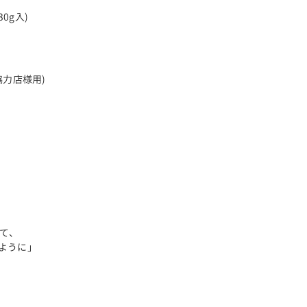
0g入)
協力店様用)
して、
ように」