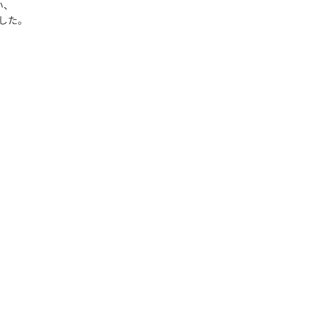
い、
した。